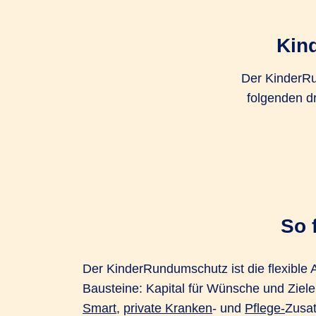
Kin
Der KinderRu
folgenden d
So 
Der KinderRundumschutz ist die flexible A
Bausteine: Kapital für Wünsche und Ziele
Smart
,
private Kranken
- und
Pflege-
Zusa