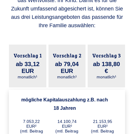
das Wertvollste: Ihr Kind. Damit es für die
Zukunft umfassend abgesichert ist, können Sie
aus drei Leistungsangeboten das passende für
Ihre Familie auswählen:
Vorschlag 1
Vorschlag 2
Vorschlag 3
ab 33,12
ab 79,04
ab 138,80
EUR
EUR
€
monatlich¹
monatlich¹
monatlich¹
mögliche Kapitalauszahlung z.B. nach
18 Jahren
7.053,22
14.100,74
21.153,95
EUR²
EUR²
EUR²
(mtl. Beitrag
(mtl. Beitrag
(mtl. Beitrag