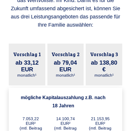
das Wertvollste: Ihr Kind. Damit es für die
Zukunft umfassend abgesichert ist, können Sie
aus drei Leistungsangeboten das passende für
Ihre Familie auswählen:
Vorschlag 1
Vorschlag 2
Vorschlag 3
ab 33,12
ab 79,04
ab 138,80
EUR
EUR
€
monatlich¹
monatlich¹
monatlich¹
mögliche Kapitalauszahlung z.B. nach
18 Jahren
7.053,22
14.100,74
21.153,95
EUR²
EUR²
EUR²
(mtl. Beitrag
(mtl. Beitrag
(mtl. Beitrag