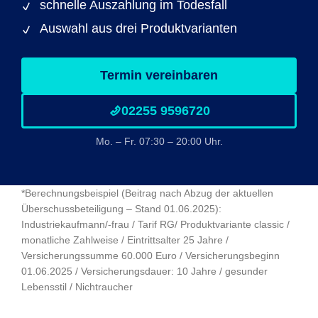
schnelle Auszahlung im Todesfall
Auswahl aus drei Produktvarianten
Termin vereinbaren
02255 9596720
Mo. – Fr. 07:30 – 20:00 Uhr.
*Berechnungsbeispiel (Beitrag nach Abzug der aktuellen
Überschussbeteiligung – Stand 01.06.2025):
Industriekaufmann/-frau / Tarif RG/ Produktvariante classic /
monatliche Zahlweise / Eintrittsalter 25 Jahre /
Versicherungssumme 60.000 Euro / Versicherungsbeginn
01.06.2025 / Versicherungsdauer: 10 Jahre / gesunder
Lebensstil / Nichtraucher