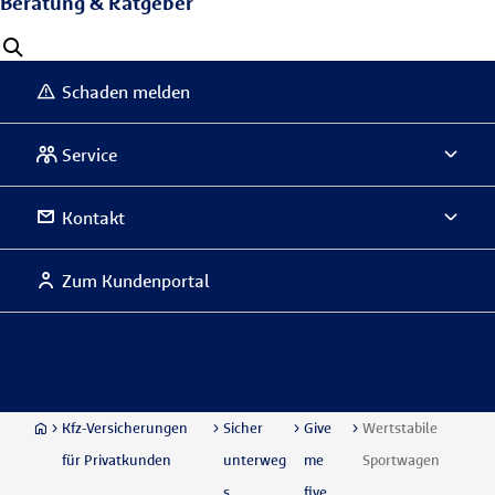
Beratung & Ratgeber
Schaden melden
Service
Kontakt
Zum Kundenportal
Kfz-Versicherungen
Sicher
Give
Wertstabile
für Privatkunden
unterweg
me
Sportwagen
s
five