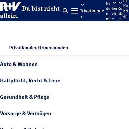
m
ha
Ku
Du bist nicht
de
Ser
Ko
Privatkunde
nd
n
vic
nta
allein.
n
en
me
e
kt
po
lde
rta
n
l
Privatkunden
Firmenkunden
Auto & Wohnen
Haftpflicht, Recht & Tiere
Gesundheit & Pflege
Vorsorge & Vermögen