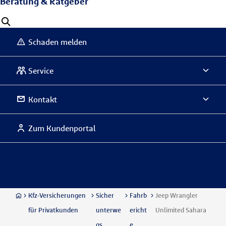
Beratung & Ratgeber
Schaden melden
Service
Kontakt
Zum Kundenportal
Kfz-Versicherungen
Sicher
Fahrb
Jeep Wrangler
für Privatkunden
unterwe
ericht
Unlimited Sahara
gs
e