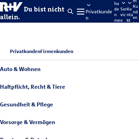
m
ha
Ku
Du bist nicht
de
Ser
Ko
Privatkunde
nd
n
vic
nta
allein.
n
en
me
e
kt
po
lde
rta
n
l
Privatkunden
Firmenkunden
Auto & Wohnen
Haftpflicht, Recht & Tiere
Gesundheit & Pflege
Vorsorge & Vermögen