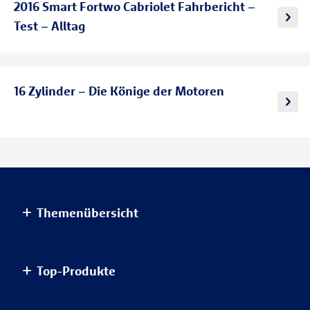
2016 Smart Fortwo Cabriolet Fahrbericht –
Test – Alltag
16 Zylinder – Die Könige der Motoren
Themenübersicht
Altersvorsorge
Top-Produkte
Haus & Wohnung
Einkommensvorsorge & Familie
AnsparKombi Safe+Smart