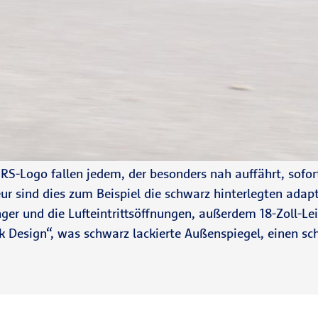
S-Logo fallen jedem, der besonders nah auffährt, sofort
ieur sind dies zum Beispiel die schwarz hinterlegten ada
nger und die Lufteintrittsöffnungen, außerdem 18-Zoll-Le
ck Design“, was schwarz lackierte Außenspiegel, einen s