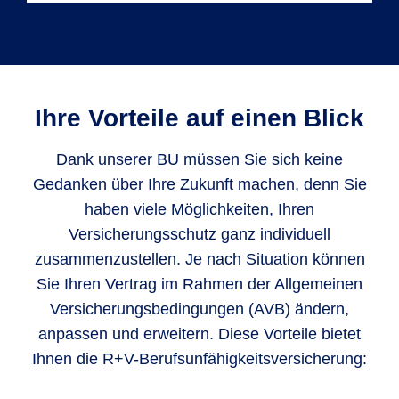
BU hat viele Ursachen
Viele Menschen glauben, dass ihnen so
etwas nie passieren kann, was zu einer
Jeder vierte Arbeitnehmer in Deutschland
Unterschätzung des Risikos führt. Laut
wird im Laufe seines Erwerbslebens
Ihre Vorteile auf einen Blick
Schätzungen der Deutschen
zumindest zeitweise berufsunfähig.*
Rentenversicherung wird etwa jeder vierte
Psychische Leiden
gehören zu den
Dank unserer BU müssen Sie sich keine
Arbeitnehmer (ungefähr 25 %) im Laufe
Nervenkrankheiten und zählen zu den
Gedanken über Ihre Zukunft machen, denn Sie
seines Berufslebens berufsunfähig.
häufigsten Ursachen. Dazu gehören
haben viele Möglichkeiten, Ihren
Depressionen, Belastungsstörungen,
Versicherungsschutz ganz individuell
Ängste und Neurosen
. An zweiter Stelle
zusammenzustellen. Je nach Situation können
stehen
Erkrankungen des Skelett- und
Sie Ihren Vertrag im Rahmen der Allgemeinen
Bewegungsapparates
. Beide Ursachen
Versicherungsbedingungen (AVB) ändern,
können die Tätigkeit stark einschränken
anpassen und erweitern. Diese Vorteile bietet
und machen die gewohnte Arbeit oft
Ihnen die R+V-Berufsunfähigkeitsversicherung:
unmöglich.