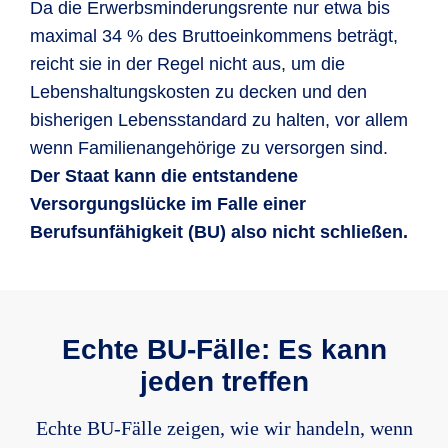
angerechnet.
Selbstständige und Freiberufler sind nicht
Da die Erwerbsminderungsrente nur etwa bis
automatisch in der gesetzlichen
maximal 34 % des Bruttoeinkommens beträgt,
Wiedereingliederungshilfe
Rentenversicherung abgesichert. Auch für
reicht sie in der Regel nicht aus, um die
versicherungspflichtige und freiwillig versicherte
Lebenshaltungskosten zu decken und den
Wir zahlen einmalig eine
Selbständige gilt, dass sie für einen
bisherigen Lebensstandard zu halten, vor allem
Wiedereingliederungshilfe von sechs
Rentenanspruch die Wartezeit von 5 Jahren
wenn Familienangehörige zu versorgen sind.
Monatsrenten, maximal 6.000 EUR,
erfüllt haben und drei Jahre Pflichtbeiträge
Der Staat kann die entstandene
wenn die bisherige Berufstätigkeit
gezahlt haben müssen.
Versorgungslücke im Falle einer
wegen der Berufsunfähigkeit
Berufsunfähigkeit (BU) also nicht schließen.
aufgegeben werden musste und
Da
die Erwerbsminderungsrente nur etwa 30
aufgrund neu erworbener beruflicher
% bis 40 % des Bruttoeinkommens
beträgt,
Fähigkeiten wieder eine Tätigkeit
reicht sie in der Regel nicht aus, um die
ausgeübt werden kann.
Lebenshaltungskosten zu decken und den
Echte BU-Fälle: Es kann
bisherigen Lebensstandard zu halten, vor allem
Sofortkapital
jeden treffen
wenn Familienangehörige zu versorgen sind.
Der
Staat kann die entstandene
In der Tarifvariente premium zahlen
Echte BU-Fälle zeigen, wie wir handeln, wenn