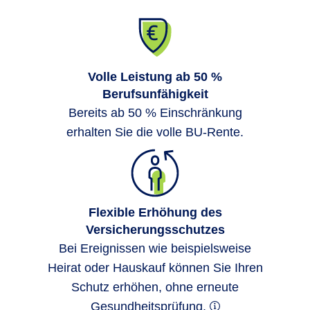
Volle Leistung ab 50 %
Berufsunfähigkeit
Bereits ab 50 % Einschränkung
erhalten Sie die volle BU-Rente.
Quelle: R+V Versicherung, Anteil der Berufe der BU-
Leistungsfälle 2023.
Flexible Erhöhung des
BU betrifft alle Berufe
Versicherungsschutzes
Bei Ereignissen wie beispielsweise
Das Risiko konzentriert sich
nicht nur auf
Heirat oder Hauskauf können Sie Ihren
Berufe mit hoher körperlicher
Schutz erhöhen, ohne erneute
Belastung
. Auch
klassische
Gesundheitsprüfung.
Schreibtischberufe
sind betroffen.