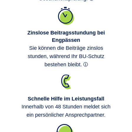
Langer Bildschirmkontakt, monotone
Haltung und fehlende Bewegung
belasten den Rücken.
Hoher Zeitdruck
und ständige Erreichbarkeit
erhöhen
Zinslose Beitragsstundung bei
Engpässen
die psychische Last. So entsteht
Sie können die Beiträge zinslos
Berufsunfähigkeit quer durch viele
stunden, während Ihr BU-Schutz
Branchen und Altersgruppen.
bestehen bleibt.
Fazit:
Genau hier setzt unsere
Berufsunfähigkeitsversicherung an. Wir
zahlen die vereinbarte
Berufsunfähigkeitsrente monatlich, wenn
Schnelle Hilfe im Leistungsfall
Ihre Tätigkeit aus gesundheitlichen
Innerhalb von 48 Stunden meldet sich
Gründen nicht mehr möglich ist. So haben
ein persönlicher Ansprechpartner.
Sie die Möglichkeit, Ihren Lebensstandard
zu halten und die Zeit ohne Gehalt zu