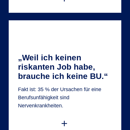
Bei der R+V stimmt die
Leistungsquote
Die R+V gehört zu den Besten. Die
„Weil ich keinen
Leistungsquote gibt an, wie viele von 100
riskanten Job habe,
abschließend gestellten Anträgen auf
Zahlung einer BU-Rente eine
brauche ich keine BU.“
Versicherung tatsächlich bewilligt.
Fakt ist: 35 % der Ursachen für eine
Berufsunfähigkeit sind
Nervenkrankheiten.