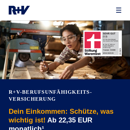
R+V-BERUFS­UNFÄHIG­KEITS­
VERSICHERUNG
Dein Einkommen: Schütze, was
wichtig ist!
Ab 22,35 EUR
monatlich¹