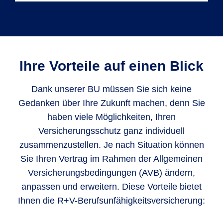
BU hat viele Ursachen
Viele Menschen glauben, dass ihnen so
etwas nie passieren kann, was zu einer
Jeder vierte Arbeitnehmer in Deutschland
Unterschätzung des Risikos führt. Laut
wird im Laufe seines Erwerbslebens
Ihre Vorteile auf einen Blick
Schätzungen der Deutschen
zumindest zeitweise berufsunfähig.*
Rentenversicherung wird etwa jeder vierte
Psychische Leiden
gehören zu den
Dank unserer BU müssen Sie sich keine
Arbeitnehmer (ungefähr 25 %) im Laufe
Nervenkrankheiten und zählen zu den
Gedanken über Ihre Zukunft machen, denn Sie
seines Berufslebens berufsunfähig.
häufigsten Ursachen. Dazu gehören
haben viele Möglichkeiten, Ihren
Depressionen, Belastungsstörungen,
Versicherungsschutz ganz individuell
Ängste und Neurosen
. An zweiter Stelle
zusammenzustellen. Je nach Situation können
stehen
Erkrankungen des Skelett- und
Sie Ihren Vertrag im Rahmen der Allgemeinen
Bewegungsapparates
. Beide Ursachen
Versicherungsbedingungen (AVB) ändern,
können die Tätigkeit stark einschränken
anpassen und erweitern. Diese Vorteile bietet
und machen die gewohnte Arbeit oft
Ihnen die R+V-Berufsunfähigkeitsversicherung:
unmöglich.