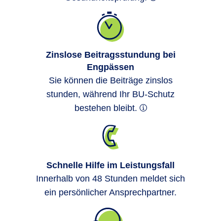
Langer Bildschirmkontakt, monotone
Haltung und fehlende Bewegung
belasten den Rücken.
Hoher Zeitdruck
und ständige Erreichbarkeit
erhöhen
Zinslose Beitragsstundung bei
Engpässen
die psychische Last. So entsteht
Sie können die Beiträge zinslos
Berufsunfähigkeit quer durch viele
stunden, während Ihr BU-Schutz
Branchen und Altersgruppen.
bestehen bleibt.
Fazit:
Genau hier setzt unsere
Berufsunfähigkeitsversicherung an. Wir
zahlen die vereinbarte
Berufsunfähigkeitsrente monatlich, wenn
Schnelle Hilfe im Leistungsfall
Ihre Tätigkeit aus gesundheitlichen
Innerhalb von 48 Stunden meldet sich
Gründen nicht mehr möglich ist. So haben
ein persönlicher Ansprechpartner.
Sie die Möglichkeit, Ihren Lebensstandard
zu halten und die Zeit ohne Gehalt zu