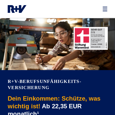
R+V-BERUFS­UNFÄHIG­KEITS­
VERSICHERUNG
Dein Einkommen: Schütze, was
wichtig ist!
Ab 22,35 EUR
monatlich¹