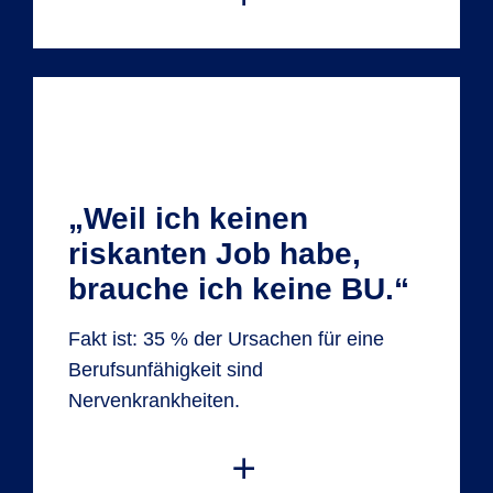
Bei der R+V stimmt die
Leistungsquote
Die R+V gehört zu den Besten. Die
„Weil ich keinen
Leistungsquote gibt an, wie viele von 100
riskanten Job habe,
abschließend gestellten Anträgen auf
Zahlung einer BU-Rente eine
brauche ich keine BU.“
Versicherung tatsächlich bewilligt.
Fakt ist: 35 % der Ursachen für eine
Berufsunfähigkeit sind
Nervenkrankheiten.