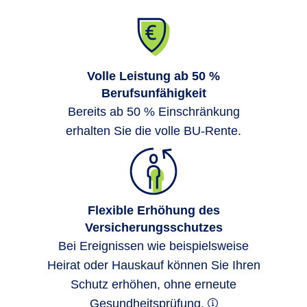
Volle Leistung ab 50 %
Berufsunfähigkeit
Bereits ab 50 % Einschränkung
erhalten Sie die volle BU-Rente.
Quelle: R+V Versicherung, Anteil der Berufe der BU-
Leistungsfälle 2023.
Flexible Erhöhung des
BU betrifft alle Berufe
Versicherungsschutzes
Bei Ereignissen wie beispielsweise
Das Risiko konzentriert sich
nicht nur auf
Heirat oder Hauskauf können Sie Ihren
Berufe mit hoher körperlicher
Schutz erhöhen, ohne erneute
Belastung
. Auch
klassische
Gesundheitsprüfung.
Schreibtischberufe
sind betroffen.