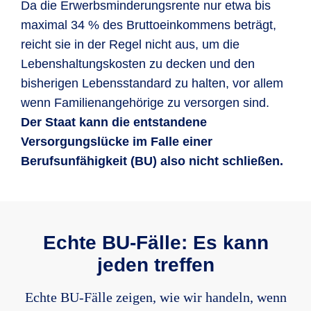
angerechnet.
Selbstständige und Freiberufler sind nicht
Da die Erwerbsminderungsrente nur etwa bis
automatisch in der gesetzlichen
maximal 34 % des Bruttoeinkommens beträgt,
Wiedereingliederungshilfe
Rentenversicherung abgesichert. Auch für
reicht sie in der Regel nicht aus, um die
versicherungspflichtige und freiwillig versicherte
Lebenshaltungskosten zu decken und den
Wir zahlen einmalig eine
Selbständige gilt, dass sie für einen
bisherigen Lebensstandard zu halten, vor allem
Wiedereingliederungshilfe von sechs
Rentenanspruch die Wartezeit von 5 Jahren
wenn Familienangehörige zu versorgen sind.
Monatsrenten, maximal 6.000 EUR,
erfüllt haben und drei Jahre Pflichtbeiträge
Der Staat kann die entstandene
wenn die bisherige Berufstätigkeit
gezahlt haben müssen.
Versorgungslücke im Falle einer
wegen der Berufsunfähigkeit
Berufsunfähigkeit (BU) also nicht schließen.
aufgegeben werden musste und
Da
die Erwerbsminderungsrente nur etwa 30
aufgrund neu erworbener beruflicher
% bis 40 % des Bruttoeinkommens
beträgt,
Fähigkeiten wieder eine Tätigkeit
reicht sie in der Regel nicht aus, um die
ausgeübt werden kann.
Lebenshaltungskosten zu decken und den
Echte BU-Fälle: Es kann
bisherigen Lebensstandard zu halten, vor allem
Sofortkapital
jeden treffen
wenn Familienangehörige zu versorgen sind.
Der
Staat kann die entstandene
In der Tarifvariente premium zahlen
Echte BU-Fälle zeigen, wie wir handeln, wenn