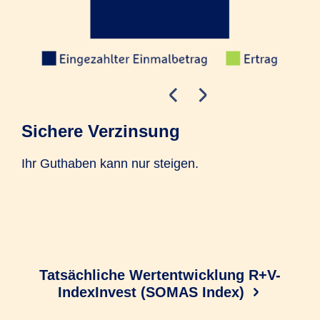
Sichere Verzinsung
In
Ihr Guthaben kann nur steigen.
Ste
Höh
Jah
das
Tatsächliche Wertentwicklung R+V-
IndexInvest (SOMAS Index)