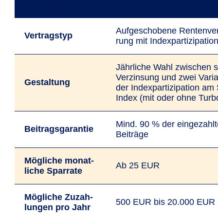
VorsorgeSpartyp
Sicherheit
Auf­gescho­bene Renten­ver
Vertragstyp
rung mit Index­parti­zipatio
Jährliche Wahl zwischen s
Verzinsung und zwei Vari
Gestaltung
der Index­parti­zipation 
Index (mit oder ohne Turb
Mind. 90 % der ein­ge­zahl
Beitrags­garantie
Beiträge
Mögliche monat­
Ab 25 EUR
liche Spar­rate
Mögliche Zu­zah­
500 EUR bis 20.000 EUR
lungen pro Jahr