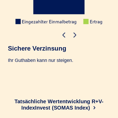
Sichere Verzinsung
In
Ihr Guthaben kann nur steigen.
Ste
Höh
Jah
das
Tatsächliche Wertentwicklung R+V-
IndexInvest (SOMAS Index)