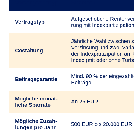
VorsorgeSpartyp
Sicherheit
Auf­gescho­bene Renten­ver
Vertragstyp
rung mit Index­parti­zipatio
Jährliche Wahl zwischen s
Verzinsung und zwei Vari
Gestaltung
der Index­parti­zipation 
Index (mit oder ohne Turb
Mind. 90 % der ein­ge­zahl
Beitrags­garantie
Beiträge
Mögliche monat­
Ab 25 EUR
liche Spar­rate
Mögliche Zu­zah­
500 EUR bis 20.000 EUR
lungen pro Jahr