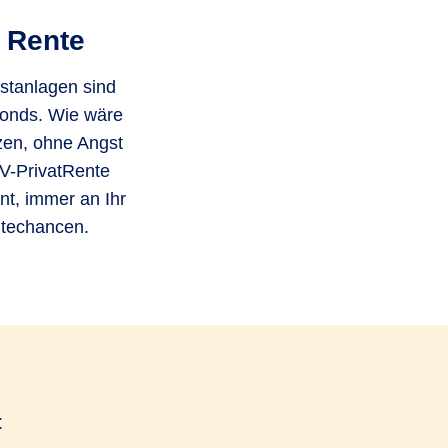
n Rente
estanlagen sind
 Fonds. Wie wäre
tzen, ohne Angst
+V-PrivatRente
nt, immer an Ihr
itechancen.
t