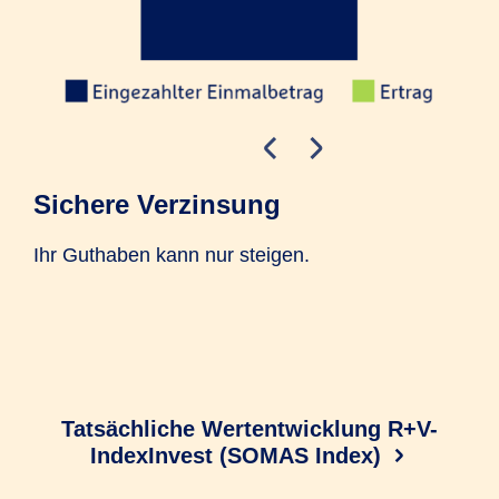
Sichere Verzinsung
In
Ihr Guthaben kann nur steigen.
Ste
Höh
Jah
das
Tatsächliche Wertentwicklung R+V-
IndexInvest (SOMAS Index)