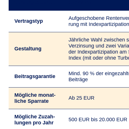
VorsorgeSpartyp
Sicherheit
Auf­gescho­bene Renten­ver
Vertragstyp
rung mit Index­parti­zipatio
Jährliche Wahl zwischen s
Verzinsung und zwei Vari
Gestaltung
der Index­parti­zipation 
Index (mit oder ohne Turb
Mind. 90 % der ein­ge­zahl
Beitrags­garantie
Beiträge
Mögliche monat­
Ab 25 EUR
liche Spar­rate
Mögliche Zu­zah­
500 EUR bis 20.000 EUR
lungen pro Jahr