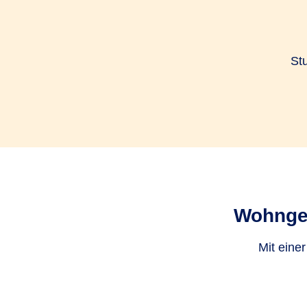
St
Wohngeb
Mit eine