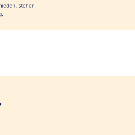
hieden, stehen
g.
?