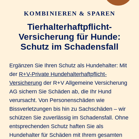
KOMBINIEREN & SPAREN
1 Monat
Tierhalterhaftpflicht-
Osteopathie nach OP unter ärztlicher
Versicherung für Hunde:
Aufsicht
Schutz im Schadensfall
1 Monat
Ergänzen Sie Ihren Schutz als Hundehalter: Mit
²innerhalb der versicherten
der
R+V-Private Hundehalterhaftpflicht-
Höchstentschädigung
Versicherung
der R+V Allgemeine Versicherung
AG sichern Sie Schäden ab, die Ihr Hund
verursacht. Von Personenschäden wie
Bissverletzungen bis hin zu Sachschäden – wir
schützen Sie zuverlässig im Schadensfall. Ohne
entsprechenden Schutz haften Sie als
Hundehalter für Schäden mit Ihrem gesamten