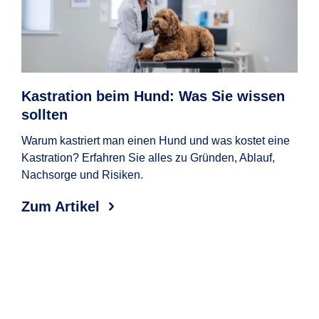
reisen.
Wartezeit:
Nach Vertragsabschluss gilt
häufig eine Wartezeit, in der Sie noch
keine oder nur eingeschränkte
Kastration beim Hund: Was Sie wissen
So
Leistungen in Anspruch nehmen
sollten
Beim
können.
Hund
Warum kastriert man einen Hund und was kostet eine
Haus
Kastration? Erfahren Sie alles zu Gründen, Ablauf,
Nachsorge und Risiken.
Zum
Zum Artikel