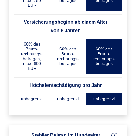
max. 750
betrages
betrages
EUR
Versicherungs­beginn ab einem Alter
von 8 Jahren
60% des
Brutto­
60% des
60% des
rechnungs­
Brutto­
Brutto­
betrages,
rechnungs­
rechnungs­
max. 600
betrages
betrages
EUR
Höchst­entschädigung pro Jahr
unbegrenzt
unbegrenzt
unbegrenzt
Stabiler Beitrag im Hundealter