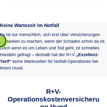
Operationen von Frakturen
Zahnextraktion/ Wurzelbehandlungen
Selbstbeteiligung
Leistungsupdate
Keine Wartezeit im Notfall
keine
10%
keine
Es ist nur menschlich, sich erst über Versicherungen
Orthopädische Operationen
Diagnostik vor OP
Wartezeit für Operationen infolge Unfall
Gedanken zu machen, wenn der Schaden schon da ist.
Kündigungsfrist
Doch wenn es um Leben und Tod geht, ist schnelles
1 Woche
1 Woche
keine
täglich
täglich
täglich
Handeln gefragt – deshalb hat der R+V
„Exzellenz-
kündbar nach
kündbar nach
kündbar nach
1 Jahr
1 Jahr
1 Jahr
Neurologische Operationen
Tarif”
keine Wartezeiten für Notfall-Operationen bei
Vollnarkose, Teilnarkose,
Wartezeit für Operationen angeborener
Ihrem Hund.
Lokalanästhesie und Sedation
Fehlentwicklungen/ Fehlstellungen
Online-Schadenmeldung
nicht
nicht
1 Jahr
versichert
versichert
Weichteilchirurgie
R+V-
Nachsorge inkl. Medikamente nach OP
Operationskostenversicheru
Wartezeit für Kastration/ Sterilisation
14 Tage
1 Monat
1 Monat
ng Hund