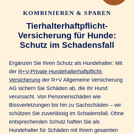
KOMBINIEREN & SPAREN
1 Monat
Tierhalterhaftpflicht-
Osteopathie nach OP unter ärztlicher
Versicherung für Hunde:
Aufsicht
Schutz im Schadensfall
1 Monat
Ergänzen Sie Ihren Schutz als Hundehalter: Mit
²innerhalb der versicherten
der
R+V-Private Hundehalterhaftpflicht-
Höchstentschädigung
Versicherung
der R+V Allgemeine Versicherung
AG sichern Sie Schäden ab, die Ihr Hund
verursacht. Von Personenschäden wie
Bissverletzungen bis hin zu Sachschäden – wir
schützen Sie zuverlässig im Schadensfall. Ohne
entsprechenden Schutz haften Sie als
Hundehalter für Schäden mit Ihrem gesamten