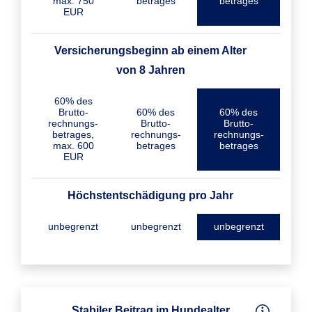
max. 750
betrages
betrages
EUR
Versicherungs­beginn ab einem Alter
von 8 Jahren
60% des
Brutto­
60% des
60% des
rechnungs­
Brutto­
Brutto­
betrages,
rechnungs­
rechnungs­
max. 600
betrages
betrages
EUR
Höchst­entschädigung pro Jahr
unbegrenzt
unbegrenzt
unbegrenzt
Stabiler Beitrag im Hundealter