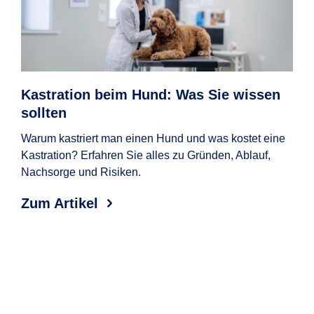
reisen.
Wartezeit:
Nach Vertragsabschluss gilt
häufig eine Wartezeit, in der Sie noch
keine oder nur eingeschränkte
Kastration beim Hund: Was Sie wissen
So
Leistungen in Anspruch nehmen
sollten
Beim
können.
Hund
Warum kastriert man einen Hund und was kostet eine
Haus
Kastration? Erfahren Sie alles zu Gründen, Ablauf,
Nachsorge und Risiken.
Zum
Zum Artikel