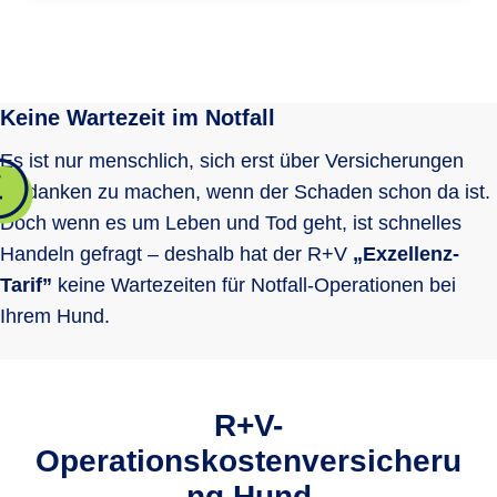
Operationen von Frakturen
Zahnextraktion/ Wurzelbehandlungen
Selbstbeteiligung
Leistungsupdate
Keine Wartezeit im Notfall
keine
10%
keine
Es ist nur menschlich, sich erst über Versicherungen
Orthopädische Operationen
Diagnostik vor OP
Wartezeit für Operationen infolge Unfall
Gedanken zu machen, wenn der Schaden schon da ist.
Kündigungsfrist
Doch wenn es um Leben und Tod geht, ist schnelles
1 Woche
1 Woche
keine
täglich
täglich
täglich
Handeln gefragt – deshalb hat der R+V
„Exzellenz-
kündbar nach
kündbar nach
kündbar nach
1 Jahr
1 Jahr
1 Jahr
Neurologische Operationen
Tarif”
keine Wartezeiten für Notfall-Operationen bei
Vollnarkose, Teilnarkose,
Wartezeit für Operationen angeborener
Ihrem Hund.
Lokalanästhesie und Sedation
Fehlentwicklungen/ Fehlstellungen
Online-Schadenmeldung
nicht
nicht
1 Jahr
versichert
versichert
Weichteilchirurgie
R+V-
Nachsorge inkl. Medikamente nach OP
Operationskostenversicheru
Wartezeit für Kastration/ Sterilisation
14 Tage
1 Monat
1 Monat
ng Hund