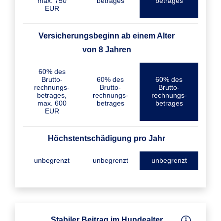
max. 750
betrages
betrages
EUR
Versicherungs­beginn ab einem Alter
von 8 Jahren
60% des
Brutto­
60% des
60% des
rechnungs­
Brutto­
Brutto­
betrages,
rechnungs­
rechnungs­
max. 600
betrages
betrages
EUR
Höchst­entschädigung pro Jahr
unbegrenzt
unbegrenzt
unbegrenzt
Stabiler Beitrag im Hundealter