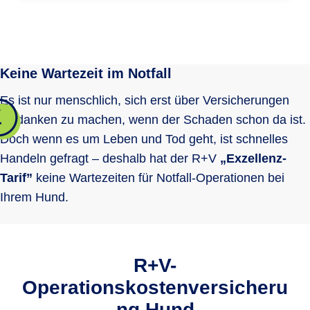
Operationen von Frakturen
Zahnextraktion/ Wurzelbehandlungen
Selbstbeteiligung
Leistungsupdate
Keine Wartezeit im Notfall
keine
10%
keine
Es ist nur menschlich, sich erst über Versicherungen
Orthopädische Operationen
Diagnostik vor OP
Wartezeit für Operationen infolge Unfall
Gedanken zu machen, wenn der Schaden schon da ist.
Kündigungsfrist
Doch wenn es um Leben und Tod geht, ist schnelles
1 Woche
1 Woche
keine
täglich
täglich
täglich
Handeln gefragt – deshalb hat der R+V
„Exzellenz-
kündbar nach
kündbar nach
kündbar nach
1 Jahr
1 Jahr
1 Jahr
Neurologische Operationen
Tarif”
keine Wartezeiten für Notfall-Operationen bei
Vollnarkose, Teilnarkose,
Wartezeit für Operationen angeborener
Ihrem Hund.
Lokalanästhesie und Sedation
Fehlentwicklungen/ Fehlstellungen
Online-Schadenmeldung
nicht
nicht
1 Jahr
versichert
versichert
Weichteilchirurgie
R+V-
Nachsorge inkl. Medikamente nach OP
Operationskostenversicheru
Wartezeit für Kastration/ Sterilisation
14 Tage
1 Monat
1 Monat
ng Hund