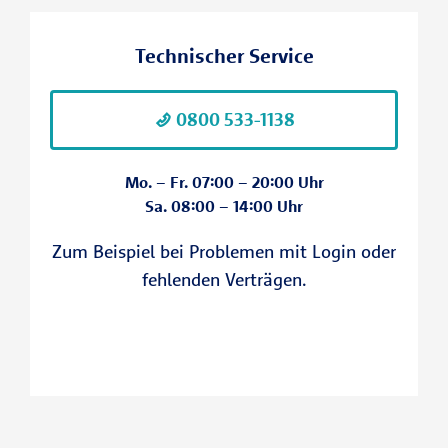
Minderjährige
dem Homescreen Ihres Tablets oder
Smartphones.
Gemeinschaften z.B. Eheleute
Technischer Service
Musterfrau
Ein Download in den Appstores ist aktuell
nicht möglich.
0800 533-1138
Mo. – Fr. 07:00 – 20:00 Uhr
Sa. 08:00 – 14:00 Uhr
Zum Beispiel bei Problemen mit Login oder
fehlenden Verträgen.