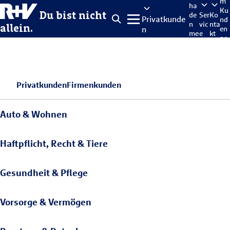
m
ha
Ku
Du bist nicht
de
Ser
Ko
Privatkunde
nd
n
vic
nta
allein.
n
en
me
e
kt
po
lde
rta
n
l
Privatkunden
Firmenkunden
Auto & Wohnen
Haftpflicht, Recht & Tiere
Gesundheit & Pflege
Vorsorge & Vermögen