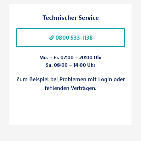
Minderjährige
dem Homescreen Ihres Tablets oder
Smartphones.
Gemeinschaften z.B. Eheleute
Technischer Service
Musterfrau
Ein Download in den Appstores ist aktuell
nicht möglich.
0800 533-1138
Mo. – Fr. 07:00 – 20:00 Uhr
Sa. 08:00 – 14:00 Uhr
Zum Beispiel bei Problemen mit Login oder
fehlenden Verträgen.