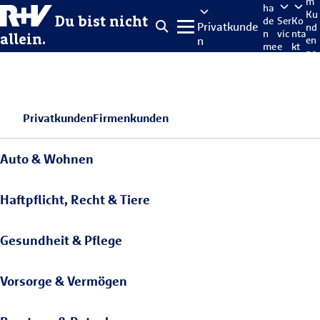
m
ha
Ku
Du bist nicht
de
Ser
Ko
Privatkunde
nd
n
vic
nta
allein.
n
en
me
e
kt
po
lde
rta
n
l
Privatkunden
Firmenkunden
Auto & Wohnen
Haftpflicht, Recht & Tiere
Gesundheit & Pflege
Vorsorge & Vermögen