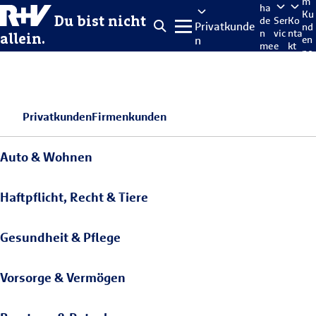
m
ha
Ku
Du bist nicht
de
Ser
Ko
Privatkunde
nd
n
vic
nta
allein.
n
en
me
e
kt
po
lde
rta
n
l
Privatkunden
Firmenkunden
Auto & Wohnen
Haftpflicht, Recht & Tiere
Gesundheit & Pflege
Vorsorge & Vermögen