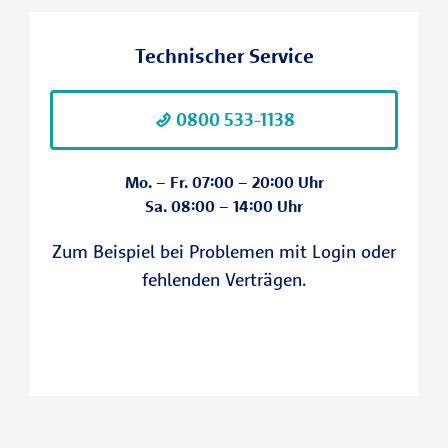
Minderjährige
dem Homescreen Ihres Tablets oder
Smartphones.
Gemeinschaften z.B. Eheleute
Technischer Service
Musterfrau
Ein Download in den Appstores ist aktuell
nicht möglich.
0800 533-1138
Mo. – Fr. 07:00 – 20:00 Uhr
Sa. 08:00 – 14:00 Uhr
Zum Beispiel bei Problemen mit Login oder
fehlenden Verträgen.