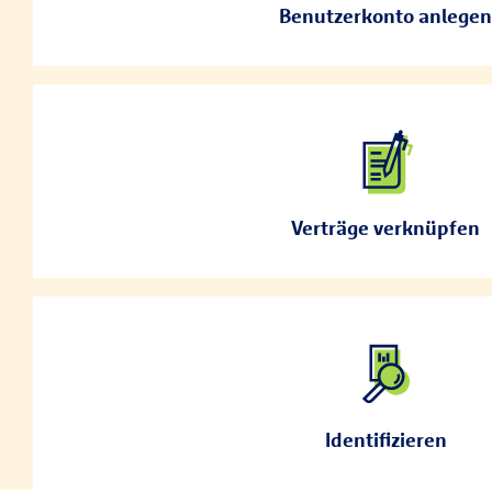
Adresse als Benutzernamen und ein sicheres 
Benutzerkonto anlegen
anschließend Ihre E-Mail-Adresse über den L
Loggen Sie sich mit Ihrem neuen Konto ein. Um Ihre
Sie Ihre persönlichen Daten oder eine Versich
Verträge verknüpfen
Für die endgültige Freischaltung gibt es zwei Wege: Sie
Ident mit Ihrem Smartphone bei unseren Partner N
Identifizieren
einen Freischaltcode per 