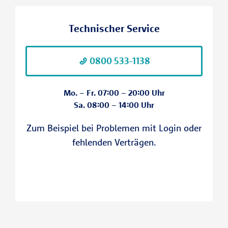
Minderjährige
dem Homescreen Ihres Tablets oder
Smartphones.
Gemeinschaften z.B. Eheleute
Technischer Service
Musterfrau
Ein Download in den Appstores ist aktuell
nicht möglich.
0800 533-1138
Mo. – Fr. 07:00 – 20:00 Uhr
Sa. 08:00 – 14:00 Uhr
Zum Beispiel bei Problemen mit Login oder
fehlenden Verträgen.