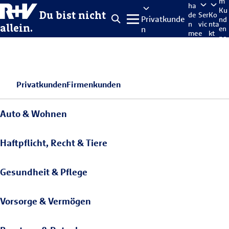
m
ha
Ku
Du bist nicht
de
Ser
Ko
Privatkunde
nd
n
vic
nta
allein.
n
en
me
e
kt
po
lde
rta
n
l
Privatkunden
Firmenkunden
Auto & Wohnen
Haftpflicht, Recht & Tiere
Gesundheit & Pflege
Vorsorge & Vermögen