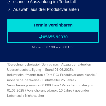
schnelle Auszahlung im Todesfall
Auswahl aus drei Produktvarianten
Termin vereinbaren
05655 92330
Mo. – Fr. 07:30 – 20:00 Uhr.
*Berechnungsbeispiel (Beitrag nach Abzug der aktuellen
Überschussbeteiligung – Stand 01.06.2025):
Industriekaufmann/-frau / Tarif RG/ Produktvariante classic /
monatliche Zahlweise / Eintrittsalter 25 Jahre /
Versicherungssumme 60.000 Euro / Versicherungsbeginn
01.06.2025 / Versicherungsdauer: 10 Jahre / gesunder
Lebensstil / Nichtraucher