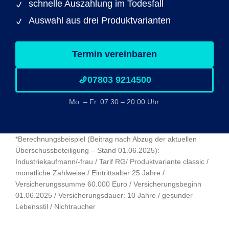
schnelle Auszahlung im Todesfall
Auswahl aus drei Produktvarianten
Termin vereinbaren
07803 9214500
Mo. – Fr. 07:30 – 20:00 Uhr.
*Berechnungsbeispiel (Beitrag nach Abzug der aktuellen
Überschussbeteiligung – Stand 01.06.2025):
Industriekaufmann/-frau / Tarif RG/ Produktvariante classic /
monatliche Zahlweise / Eintrittsalter 25 Jahre /
Versicherungssumme 60.000 Euro / Versicherungsbeginn
01.06.2025 / Versicherungsdauer: 10 Jahre / gesunder
Lebensstil / Nichtraucher