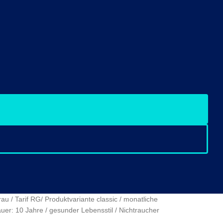
u / Tarif RG/ Produktvariante classic / monatliche
uer: 10 Jahre / gesunder Lebensstil / Nichtraucher