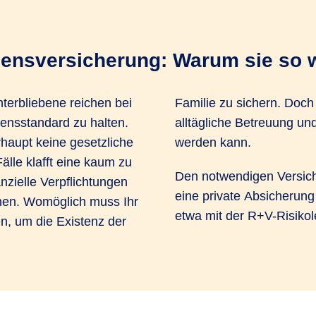
bensversicherung: Warum sie so wi
terbliebene reichen bei
ich die Frage, wie die
ensstandard zu halten.
am besten organisiert
haupt keine gesetzliche
werden kann.
älle klafft eine kaum zu
Den notwendigen Versiche
zielle Verpflichtungen
eine private Absicherung 
ehen. Womöglich muss Ihr
etwa mit der R+V-Risiko
en, um die Existenz der