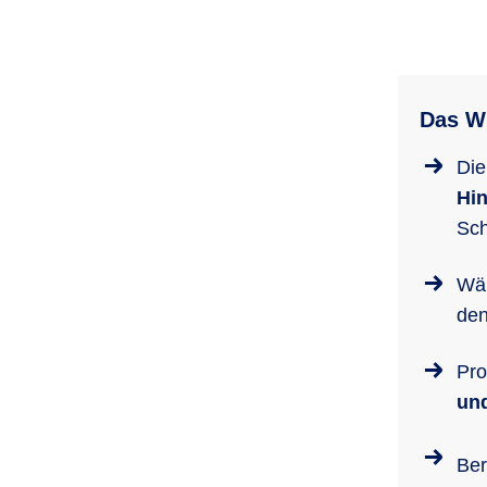
Das Wi
Die
Hin
Sch
Wäh
den
Pro
un
Ber