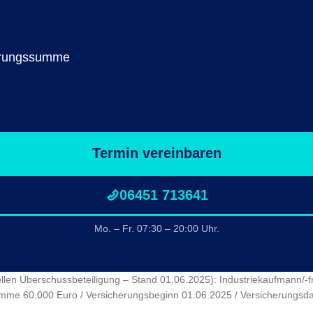
herungssumme
Termin vereinbaren
06451 713641
Mo. – Fr. 07:30 – 20:00 Uhr.
len Überschussbeteiligung – Stand 01.06.2025): Industriekaufmann/-fra
ssumme 60.000 Euro / Versicherungsbeginn 01.06.2025 / Versicherungsda