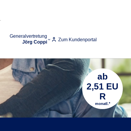
Generalvertretung
Zum Kundenportal
Jörg Coppi
ab
2,51 EU
R
monatl.*