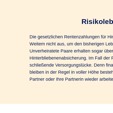
Risikole
Die gesetzlichen Rentenzahlungen für Hin
Familie zu sichern. Doch dann stellt s
Weitem nicht aus, um den bisherigen Leb
alltägliche Betreuung und Versorgung 
Unverheiratete Paare erhalten sogar über
Hinterbliebenenabsicherung. Im Fall der F
schließende Versorgungslücke. Denn finan
bleiben in der Regel in voller Höhe best
Partner oder Ihre Partnerin wieder arbeit