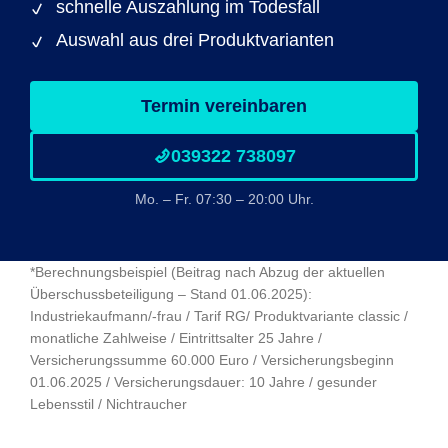
schnelle Auszahlung im Todesfall
Auswahl aus drei Produktvarianten
Termin vereinbaren
039322 738097
Mo. – Fr. 07:30 – 20:00 Uhr.
*Berechnungsbeispiel (Beitrag nach Abzug der aktuellen
Überschussbeteiligung – Stand 01.06.2025):
Industriekaufmann/-frau / Tarif RG/ Produktvariante classic /
monatliche Zahlweise / Eintrittsalter 25 Jahre /
Versicherungssumme 60.000 Euro / Versicherungsbeginn
01.06.2025 / Versicherungsdauer: 10 Jahre / gesunder
Lebensstil / Nichtraucher