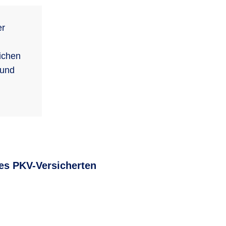
er
ichen
 und
es PKV-Versicherten