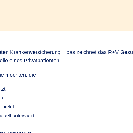
vaten Krankenversicherung – das zeichnet das R+V-Gesun
le eines Privatpatienten.
ge möchten, die
tzt
nn
 bietet
duell unterstützt