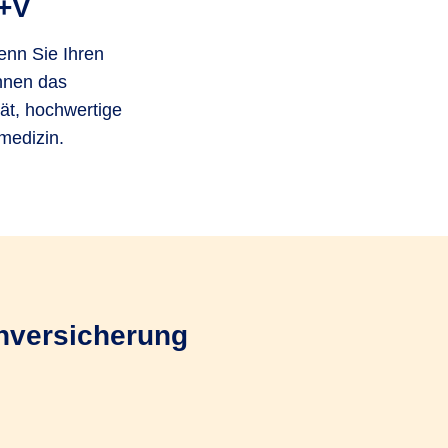
R+V
wenn Sie Ihren
Ihnen das
ät, hochwertige
medizin.
enversicherung