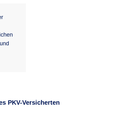
er
ichen
 und
es PKV-Versicherten