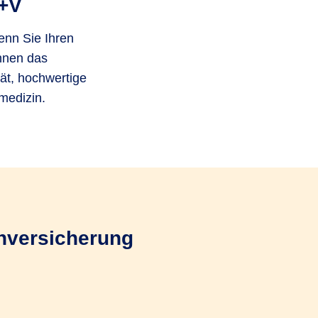
R+V
wenn Sie Ihren
Ihnen das
ät, hochwertige
medizin.
enversicherung