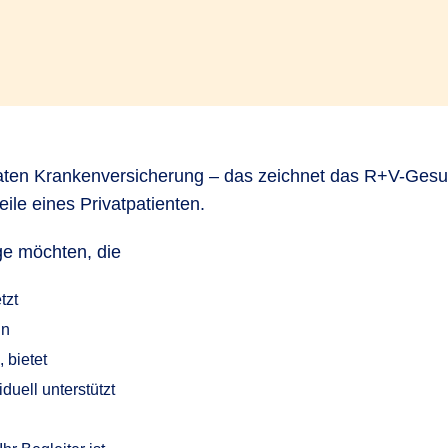
vaten Krankenversicherung – das zeichnet das R+V-Gesun
le eines Privatpatienten.
ge möchten, die
tzt
nn
 bietet
duell unterstützt