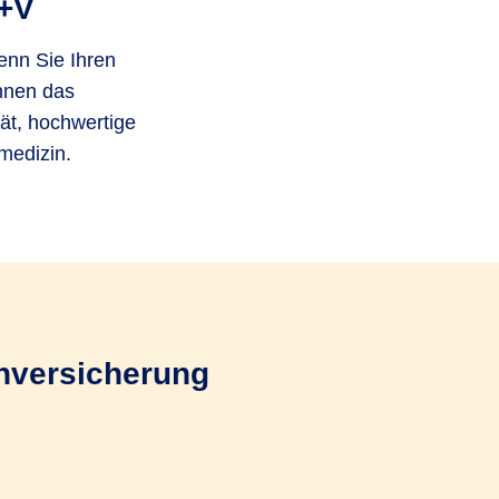
R+V
wenn Sie Ihren
Ihnen das
ät, hochwertige
medizin.
enversicherung