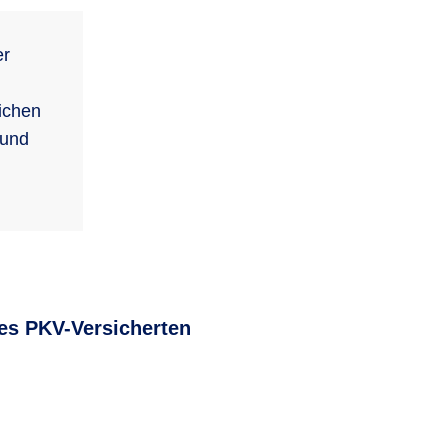
er
ichen
 und
es PKV-Versicherten