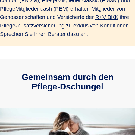
comfort (PM2M), PflegeMitglieder classic (PM3M) und
der Pflegebedürftigkeit und danach, wo
PflegeMitglieder cash (PEM) erhalten Mitglieder von
und von wem sie gepflegt werden,
Genossenschaften und Versicherte der
R+V BKK
ihre
kommen hier monatlich schnell 3.000
Pflege-Zusatzversicherung zu exklusiven Konditionen.
EUR oder mehr zusammen, die selbst
Sprechen Sie Ihren Berater dazu an.
oder von Angehörigen zu zahlen sind.
Gemeinsam durch den
Pflege-Dschungel