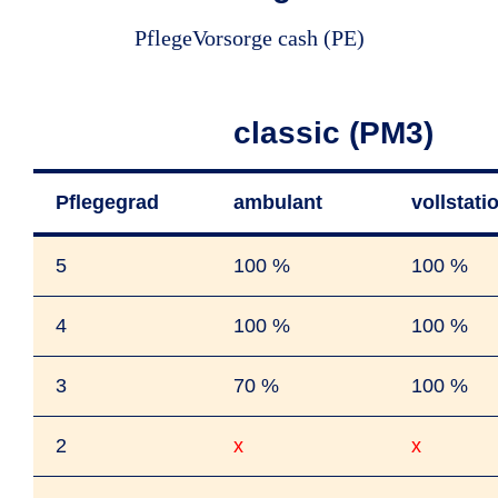
PflegeVorsorge cash (PE)
classic (PM3)
Pflegegrad
ambulant
vollstati
5
100 %
100 %
4
100 %
100 %
3
70 %
100 %
2
x
x