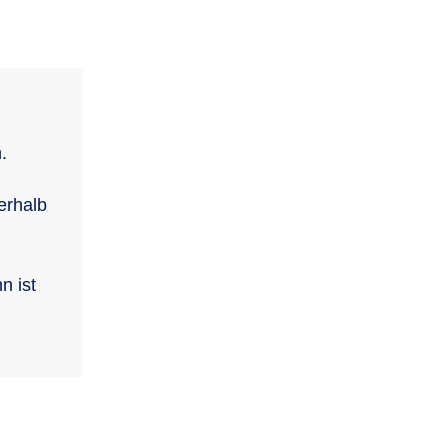
.
erhalb
n ist