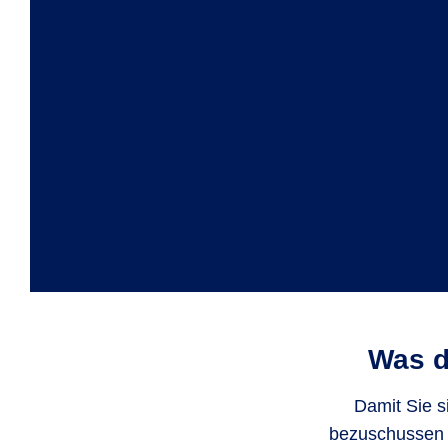
Was d
Damit Sie s
bezuschussen l