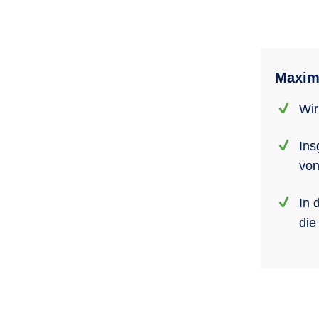
Maxim
Wir
Ins
von
In 
die