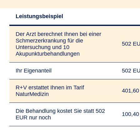
Elektrotherapie
Leistungsbeispiel
Homöopathie
Der Arzt berechnet Ihnen bei einer
Osteopathie
Schmerzerkrankung für die
502 E
Untersuchung und 10
In dieser Auflistung erläutern wir Ihnen
Akupunkturbehandlungen
Verfahren und Anwendungsgebiete der
einzelnen Behandlungsmethoden
Ihr Eigenanteil
502 E
Erstattungsfähige Heilverfahren
R+V erstattet Ihnen im Tarif
401,6
NaturMedizin
Die Behandlung kostet Sie statt 502
100,4
EUR nur noch