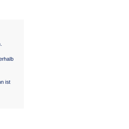
.
erhalb
n ist