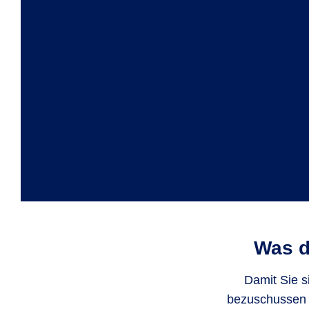
Was d
Damit Sie s
bezuschussen l