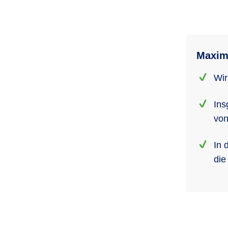
Maxim
Wir
Ins
von
In 
die