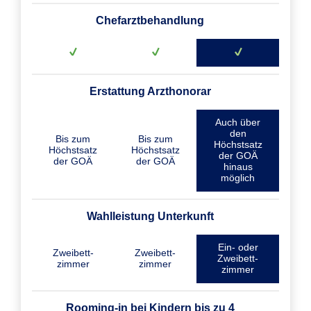
Chefarztbehandlung
Erstattung Arzthonorar
Auch über
den
Bis zum
Bis zum
Höchstsatz
Höchstsatz
Höchstsatz
der GOÄ
der GOÄ
der GOÄ
hinaus
möglich
Wahlleistung Unterkunft
Ein- oder
Zweibett­
Zweibett­
Zweibett­
zimmer
zimmer
zimmer
Rooming-in bei Kindern bis zu 4