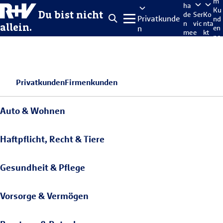
m
ha
Ku
Du bist nicht
de
Ser
Ko
Privatkunde
nd
n
vic
nta
allein.
n
en
me
e
kt
po
lde
rta
n
l
Privatkunden
Firmenkunden
Auto & Wohnen
Haftpflicht, Recht & Tiere
Gesundheit & Pflege
Vorsorge & Vermögen