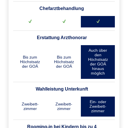
Chefarztbehandlung
Erstattung Arzthonorar
Auch über
den
Bis zum
Bis zum
Höchstsatz
Höchstsatz
Höchstsatz
der GOÄ
der GOÄ
der GOÄ
hinaus
möglich
Wahlleistung Unterkunft
Ein- oder
Zweibett­
Zweibett­
Zweibett­
zimmer
zimmer
zimmer
Rooming-in bei Kindern bis zu 4