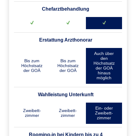
Chefarztbehandlung
Erstattung Arzthonorar
Auch über
den
Bis zum
Bis zum
Höchstsatz
Höchstsatz
Höchstsatz
der GOÄ
der GOÄ
der GOÄ
hinaus
möglich
Wahlleistung Unterkunft
Ein- oder
Zweibett­
Zweibett­
Zweibett­
zimmer
zimmer
zimmer
Rooming-in bei Kindern bis zu 4