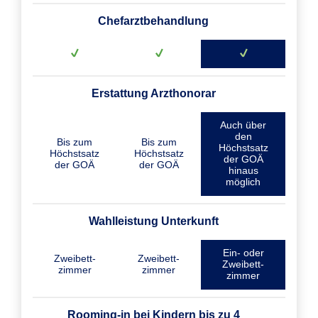
Chefarztbehandlung
Erstattung Arzthonorar
Auch über
den
Bis zum
Bis zum
Höchstsatz
Höchstsatz
Höchstsatz
der GOÄ
der GOÄ
der GOÄ
hinaus
möglich
Wahlleistung Unterkunft
Ein- oder
Zweibett­
Zweibett­
Zweibett­
zimmer
zimmer
zimmer
Rooming-in bei Kindern bis zu 4