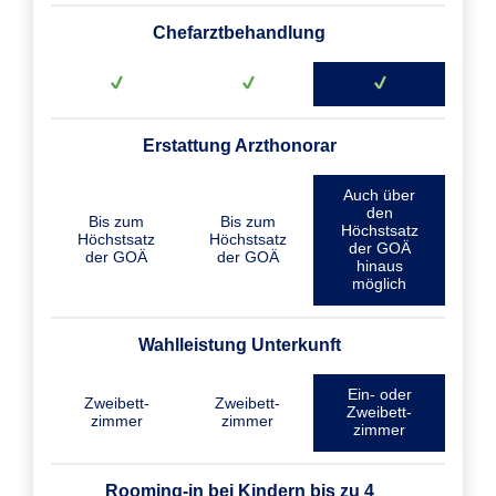
Chefarztbehandlung
Erstattung Arzthonorar
Auch über
den
Bis zum
Bis zum
Höchstsatz
Höchstsatz
Höchstsatz
der GOÄ
der GOÄ
der GOÄ
hinaus
möglich
Wahlleistung Unterkunft
Ein- oder
Zweibett­
Zweibett­
Zweibett­
zimmer
zimmer
zimmer
Rooming-in bei Kindern bis zu 4