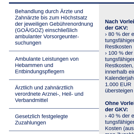
Behandlung durch Ärzte und
Zahnärzte bis zum Höchstsatz
Nach Vorle
der jewei­ligen Gebührenordnung
der GKV:
(GOÄ/GOZ) ein­schließ­lich
› 80 % der e
ambulanter Vor­sorge­unter­
tungs­fähige
suchungen
Restkosten
› 100 % der 
Ambulante Leistungen von
tungs­fähige
Hebammen und
Restkosten,
Entbindungspflegern
innerhalb e
Kalenderjah
1.000 EUR
Ärztlich und zahn­ärztlich
übersteigen
verordnete Arznei-, Heil- und
Verbandmittel
Ohne Vorle
der GKV:
› 40 % der e
Gesetzlich festgelegte
tungs­fähige
Zuzahlungen
Kosten (aus