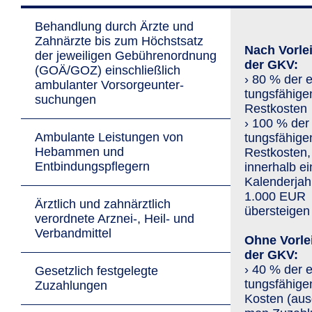
Behandlung durch Ärzte und
Zahnärzte bis zum Höchstsatz
Nach Vorle
der jewei­ligen Gebührenordnung
der GKV:
(GOÄ/GOZ) ein­schließ­lich
› 80 % der e
ambulanter Vor­sorge­unter­
tungs­fähige
suchungen
Restkosten
› 100 % der 
Ambulante Leistungen von
tungs­fähige
Hebammen und
Restkosten,
Entbindungspflegern
innerhalb e
Kalenderjah
1.000 EUR
Ärztlich und zahn­ärztlich
übersteigen
verordnete Arznei-, Heil- und
Verbandmittel
Ohne Vorle
der GKV:
› 40 % der e
Gesetzlich festgelegte
tungs­fähige
Zuzahlungen
Kosten (aus