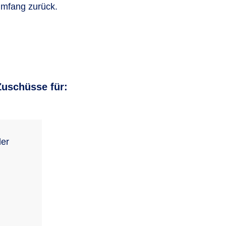
 Umfang zurück.
Zuschüsse für:
der