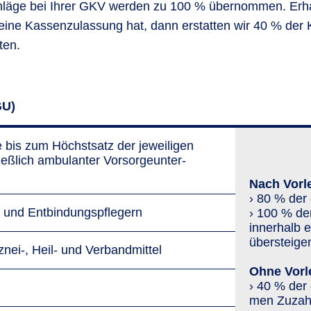
hläge bei Ihrer GKV werden zu 100 % übernommen. Erha
 keine Kassenzulassung hat, dann erstatten wir 40 % der
ten.
GU)
bis zum Höchstsatz der jewei­ligen
­lich ambulanter Vor­sorge­unter­
Nach Vorl
› 80 % der 
und Entbindungspflegern
› 100 % der
innerhalb 
übersteige
znei-, Heil- und Verbandmittel
Ohne Vorl
› 40 % der 
men Zu­zah