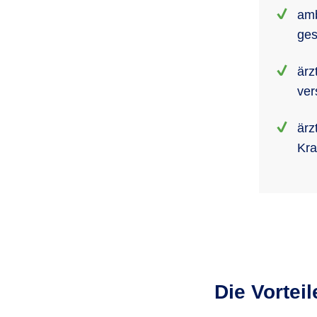
amb
ges
ärz
ver
ärz
Kra
Die Vortei