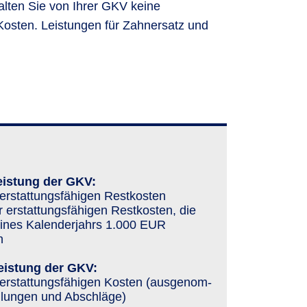
lten Sie von Ihrer GKV keine
 Kosten. Leistungen für Zahnersatz und
eistung der GKV:
erstat­tungs­fähigen Restkosten
 erstat­tungs­fähigen Restkosten, die
eines Kalenderjahrs 1.000 EUR
n
eistung der GKV:
erstat­tungs­fähigen Kosten (aus­genom­
­lungen und Ab­schläge)