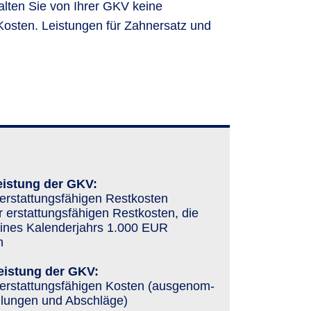
lten Sie von Ihrer GKV keine
 Kosten. Leistungen für Zahnersatz und
eistung der GKV:
erstat­tungs­fähigen Restkosten
 erstat­tungs­fähigen Restkosten, die
eines Kalenderjahrs 1.000 EUR
n
eistung der GKV:
erstat­tungs­fähigen Kosten (aus­genom­
­lungen und Ab­schläge)