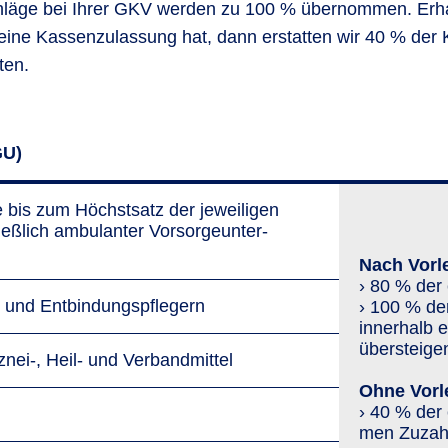
hläge bei Ihrer GKV werden zu 100 % übernommen. Erha
 keine Kassenzulassung hat, dann erstatten wir 40 % der
ten.
GU)
bis zum Höchstsatz der jewei­ligen
­lich ambulanter Vor­sorge­unter­
Nach Vorl
› 80 % der 
und Entbindungspflegern
› 100 % der
innerhalb 
übersteige
znei-, Heil- und Verbandmittel
Ohne Vorl
› 40 % der 
men Zu­zah