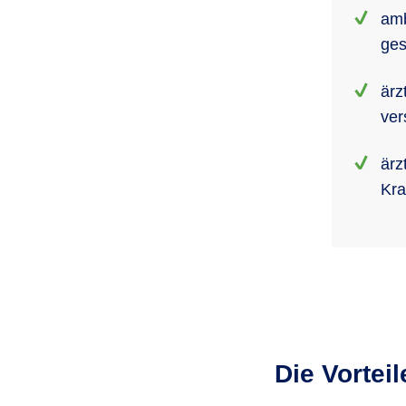
amb
ges
ärz
ver
ärz
Kra
Die Vortei