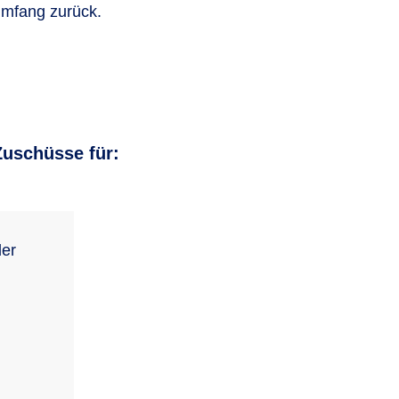
 Umfang zurück.
Zuschüsse für:
der