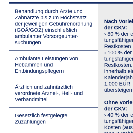
Behandlung durch Ärzte und
Zahnärzte bis zum Höchstsatz
Nach Vorle
der jewei­ligen Gebührenordnung
der GKV:
(GOÄ/GOZ) ein­schließ­lich
› 80 % der e
ambulanter Vor­sorge­unter­
tungs­fähige
suchungen
Restkosten
› 100 % der 
Ambulante Leistungen von
tungs­fähige
Hebammen und
Restkosten,
Entbindungspflegern
innerhalb e
Kalenderjah
1.000 EUR
Ärztlich und zahn­ärztlich
übersteigen
verordnete Arznei-, Heil- und
Verbandmittel
Ohne Vorle
der GKV:
› 40 % der e
Gesetzlich festgelegte
tungs­fähige
Zuzahlungen
Kosten (aus