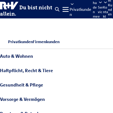
m
ha
Ku
Du bist nicht
de
Ser
Ko
Privatkunde
nd
n
vic
nta
allein.
n
en
me
e
kt
po
lde
rta
n
l
Privatkunden
Firmenkunden
Auto & Wohnen
Haftpflicht, Recht & Tiere
Gesundheit & Pflege
Vorsorge & Vermögen