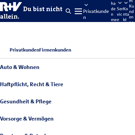
m
ha
Ku
Du bist nicht
de
Ser
Ko
Privatkunde
nd
n
vic
nta
allein.
n
en
me
e
kt
po
lde
rta
n
l
Privatkunden
Firmenkunden
Auto & Wohnen
Haftpflicht, Recht & Tiere
Gesundheit & Pflege
Vorsorge & Vermögen