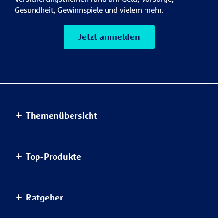
Gesundheit, Gewinnspiele und vielem mehr.
Jetzt anmelden
Themenübersicht
Altersvorsorge
Top-Produkte
Haus & Wohnung
Einkommensvorsorge & Familie
AnsparKombi Safe+Smart
Ratgeber
Elektronikversicherungen
Auslandsreisekrankenversicherung