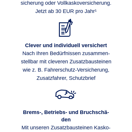
siche­rung oder Voll­kasko­ver­siche­rung.
Jetzt ab 30 EUR pro Jahr¹
Clever und individuell versichert
Nach Ihren Bedürf­nissen zu­sammen­
stell­bar mit cleveren Zusatz­bau­stei­nen
wie z. B. Fahrer­schutz-Ver­siche­rung,
Zusatz­fahrer, Schutz­brief
Brems-, Be­triebs- und Bruch­schä­
den
Mit unseren Zusatzbausteinen Kasko-