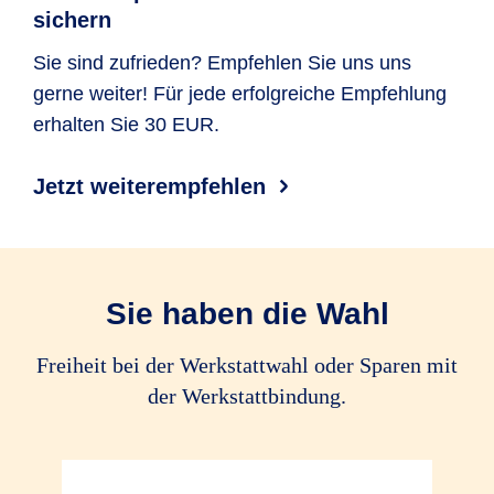
Rabattschutz
sichern
Ersatz von Schäden durch Erdbeben,
Lawinen (auch Dach­lawinen), Muren
Ersatz von Schäden durch Tier­kollision
optional
optional
Sie sind zufrieden? Empfehlen Sie uns uns
und Vulkan­ausbruch
gerne weiter! Für jede erfolgreiche Empfehlung
Haar­wild im
erhalten Sie 30 EUR.
Sinne des
Alle Tiere
Alle Tiere
Bundes­jagd­
gesetzes
Jetzt weiterempfehlen
Fährrisiko
Reinigungskosten bei Glasbruch
Schlinger­schäden
Sie haben die Wahl
Leuchtmittelkosten
Freiheit bei der Werkstattwahl oder Sparen mit
der Werkstattbindung.
Ersatz von Garagen­tor­öffner
Rekalibrierungskosten von FAS
bis 100 EUR
bis 100 EUR