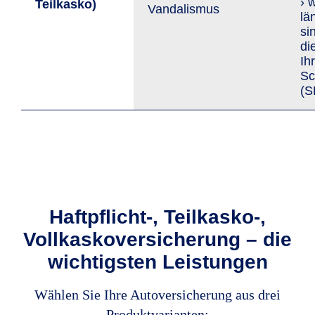
› 
Teil­kasko)
Van­da­lis­mus
lä
si
di
Ih
Sc
(S
Haftpflicht-, Teilkasko-,
Vollkaskoversicherung – die
wichtigsten Leistungen
Wählen Sie Ihre Autoversicherung aus drei
Produktvarianten: