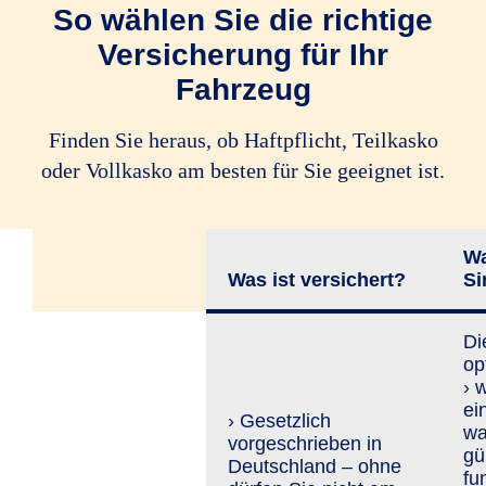
So wählen Sie die richtige
Versicherung für Ihr
Fahrzeug
Finden Sie heraus, ob Haftpflicht, Teilkasko
oder Vollkasko am besten für Sie geeignet ist.
Wa
Was ist versichert?
Si
Di
op
› 
ei
› Gesetzlich
wa
vorgeschrieben in
gü
Deutschland – ohne
fu