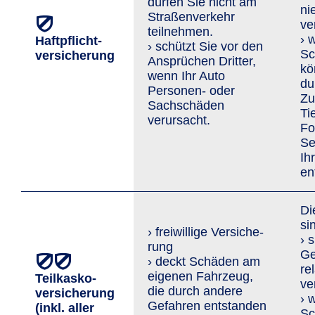
dürfen Sie nicht am
ni
Straßenverkehr
ve
teilnehmen.
› 
Haftpflicht­
› schützt Sie vor den
Sc
versicherung
An­sprü­chen Dritter,
kö
wenn Ihr Auto
du
Personen- oder
Zu
Sachschäden
Ti
verursacht.
Fo
Se
Ih
en
Di
si
› freiwillige Versi­che­
› 
rung
Ge
› deckt Schäden am
re
eigenen Fahrzeug,
Teilkasko­
ve
die durch andere
versicherung
› 
Gefahren entstanden
(inkl. aller
Sc