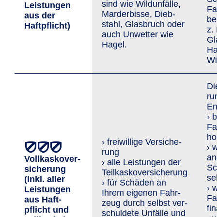
sind wie Wild­unfälle,
Leis­tungen
Fa
Marder­bisse, Dieb­
aus der
be
stahl, Glasbruch oder
Haftpflicht)
z.
auch Un­wetter wie
Gl
Hagel.
Ha
Wi
Di
ru
En
› 
Fa
ho
› freiwillige Ver­siche­
› 
rung
an
Vollkaskover­
› alle Leistungen der
Sc
sicherung
Teilkaskoversicherung
se
(inkl. aller
› für Schäden an
› 
Leis­tungen
Ihrem eigenen Fahr­
Fa
aus Haft­
zeug durch selbst ver­
fi
pflicht und
schuldete Unfälle und