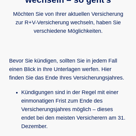
zum Tragen kommt. Sie ist in allen Kfz-
Mit diesem geringen Jahresbeitrag
Haftpflichtversicherungstarifen der R+V
profitieren Sie unterwegs sowohl in
Möchten Sie von Ihrer aktuellen Versicherung
enthalten.
Deutschland als auch im europäischen
zur R+V-Versicherung wechseln, haben Sie
Ausland im Falle einer Panne, eines
verschiedene Möglichkeiten.
Unfalls oder Diebstahls von
umfangreichen Service- und
Unterstützungsleistungen. Dies fängt an
Bevor Sie kündigen, sollten Sie in jedem Fall
bei der
Pannenhilfe und Abschleppen
einen Blick in Ihre Unterlagen werfen. Hier
sowie einem
Mietwagen als
finden Sie das Ende Ihres Versicherungsjahres.
Ersatzfahrzeug
für die Dauer der
Reparatur.
Kündigungen sind in der Regel mit einer
einmonatigen Frist zum Ende des
Auch ein Reiseschutzbrief ist enthalten,
Versicherungsjahres möglich – dieses
der Leistungen wie
endet bei den meisten Versicherern am 31.
Krankenrücktransport
oder die
Dezember.
Vermittlung ärztlicher Betreuung