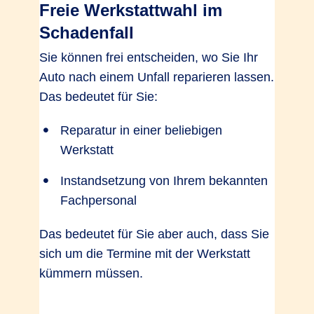
Freie Werkstattwahl im
Schadenfall
Verzicht auf Selbstbeteiligung bei
Sie können frei entscheiden, wo Sie Ihr
Glasreparatur
Auto nach einem Unfall reparieren lassen.
Ja, bei
Ja, bei
Ja, bei
Das bedeutet für Sie:
Partner­werk­
Partner­werk­
Partner­werk­
statt
statt
statt
Reparatur in einer beliebigen
Werkstatt
Mobilitätspauschale bei Entwendung
Instandsetzung von Ihrem bekannten
bis 500 EUR
Fachpersonal
Das bedeutet für Sie aber auch, dass Sie
sich um die Termine mit der Werkstatt
kümmern müssen.