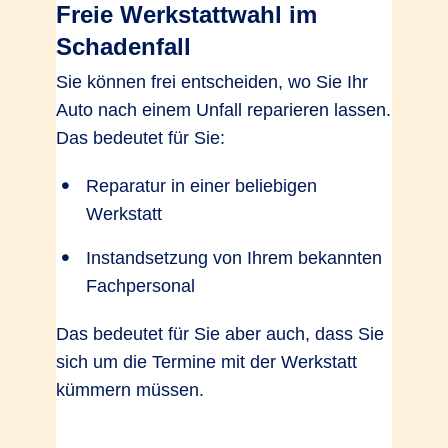
Freie Werkstattwahl im
Schadenfall
Verzicht auf Selbstbeteiligung bei
Sie können frei entscheiden, wo Sie Ihr
Glasreparatur
Auto nach einem Unfall reparieren lassen.
Ja, bei
Ja, bei
Ja, bei
Das bedeutet für Sie:
Partner­werk­
Partner­werk­
Partner­werk­
statt
statt
statt
Reparatur in einer beliebigen
Werkstatt
Mobilitätspauschale bei Entwendung
Instandsetzung von Ihrem bekannten
bis 500 EUR
Fachpersonal
Das bedeutet für Sie aber auch, dass Sie
sich um die Termine mit der Werkstatt
kümmern müssen.