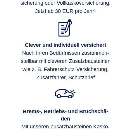
siche­rung oder Voll­kasko­ver­siche­rung.
Jetzt ab 30 EUR pro Jahr¹
Clever und individuell versichert
Nach Ihren Bedürf­nissen zu­sammen­
stell­bar mit cleveren Zusatz­bau­stei­nen
wie z. B. Fahrer­schutz-Ver­siche­rung,
Zusatz­fahrer, Schutz­brief
Brems-, Be­triebs- und Bruch­schä­
den
Mit unseren Zusatzbausteinen Kasko-