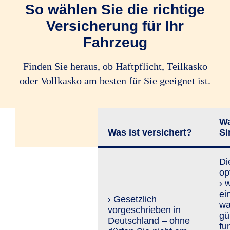
So wählen Sie die richtige
Versicherung für Ihr
Fahrzeug
Finden Sie heraus, ob Haftpflicht, Teilkasko
oder Vollkasko am besten für Sie geeignet ist.
Wa
Was ist versichert?
Si
Di
op
› 
ei
› Gesetzlich
wa
vorgeschrieben in
gü
Deutschland – ohne
fu