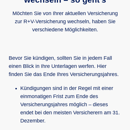
zum Tragen kommt. Sie ist in allen Kfz-
Mit diesem geringen Jahresbeitrag
Haftpflichtversicherungstarifen der R+V
profitieren Sie unterwegs sowohl in
Möchten Sie von Ihrer aktuellen Versicherung
enthalten.
Deutschland als auch im europäischen
zur R+V-Versicherung wechseln, haben Sie
Ausland im Falle einer Panne, eines
verschiedene Möglichkeiten.
Unfalls oder Diebstahls von
umfangreichen Service- und
Unterstützungsleistungen. Dies fängt an
Bevor Sie kündigen, sollten Sie in jedem Fall
bei der
Pannenhilfe und Abschleppen
einen Blick in Ihre Unterlagen werfen. Hier
sowie einem
Mietwagen als
finden Sie das Ende Ihres Versicherungsjahres.
Ersatzfahrzeug
für die Dauer der
Reparatur.
Kündigungen sind in der Regel mit einer
einmonatigen Frist zum Ende des
Auch ein Reiseschutzbrief ist enthalten,
Versicherungsjahres möglich – dieses
der Leistungen wie
endet bei den meisten Versicherern am 31.
Krankenrücktransport
oder die
Dezember.
Vermittlung ärztlicher Betreuung