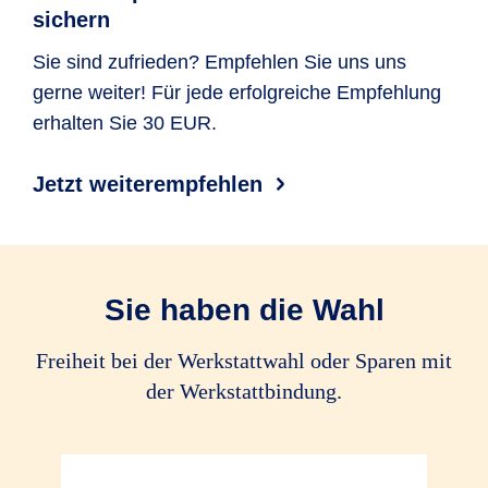
Rabattschutz
sichern
Ersatz von Schäden durch Erdbeben,
Lawinen (auch Dach­lawinen), Muren
Ersatz von Schäden durch Tier­kollision
optional
optional
Sie sind zufrieden? Empfehlen Sie uns uns
und Vulkan­ausbruch
gerne weiter! Für jede erfolgreiche Empfehlung
Haar­wild im
erhalten Sie 30 EUR.
Sinne des
Alle Tiere
Alle Tiere
Bundes­jagd­
gesetzes
Jetzt weiterempfehlen
Fährrisiko
Reinigungskosten bei Glasbruch
Schlinger­schäden
Sie haben die Wahl
Leuchtmittelkosten
Freiheit bei der Werkstattwahl oder Sparen mit
der Werkstattbindung.
Ersatz von Garagen­tor­öffner
Rekalibrierungskosten von FAS
bis 100 EUR
bis 100 EUR