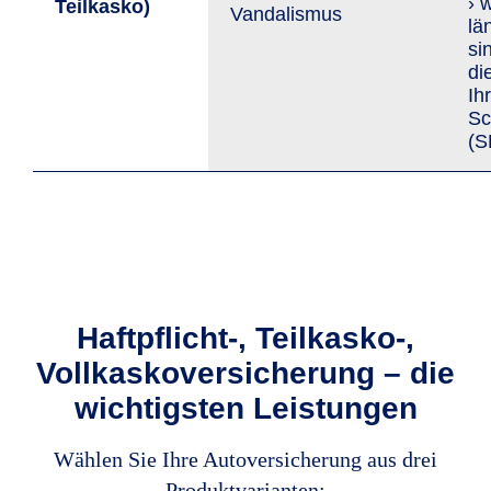
› 
Teil­kasko)
Van­da­lis­mus
lä
si
di
Ih
Sc
(S
Haftpflicht-, Teilkasko-,
Vollkaskoversicherung – die
wichtigsten Leistungen
Wählen Sie Ihre Autoversicherung aus drei
Produktvarianten: