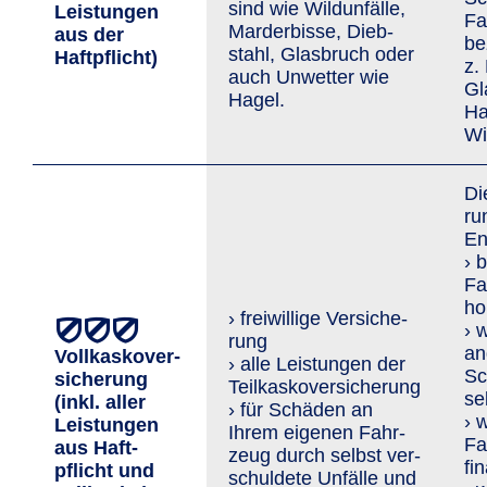
sind wie Wild­unfälle,
Leis­tungen
Fa
Marder­bisse, Dieb­
aus der
be
stahl, Glasbruch oder
Haftpflicht)
z.
auch Un­wetter wie
Gl
Hagel.
Ha
Wi
Di
ru
En
› 
Fa
ho
› freiwillige Ver­siche­
› 
rung
an
Vollkaskover­
› alle Leistungen der
Sc
sicherung
Teilkaskoversicherung
se
(inkl. aller
› für Schäden an
› 
Leis­tungen
Ihrem eigenen Fahr­
Fa
aus Haft­
zeug durch selbst ver­
fi
pflicht und
schuldete Unfälle und