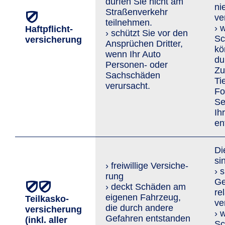
dürfen Sie nicht am
ni
Straßenverkehr
ve
teilnehmen.
› 
Haftpflicht­
› schützt Sie vor den
Sc
versicherung
An­sprü­chen Dritter,
kö
wenn Ihr Auto
du
Personen- oder
Zu
Sachschäden
Ti
verursacht.
Fo
Se
Ih
en
Di
si
› freiwillige Versi­che­
› 
rung
Ge
› deckt Schäden am
re
eigenen Fahrzeug,
Teilkasko­
ve
die durch andere
versicherung
› 
Gefahren entstanden
(inkl. aller
Sc