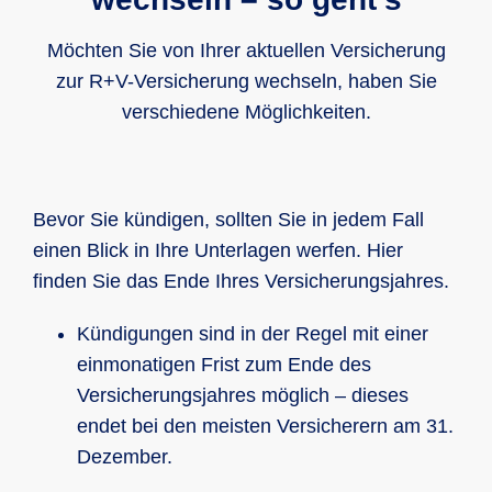
zum Tragen kommt. Sie ist in allen Kfz-
Mit diesem geringen Jahresbeitrag
Haftpflichtversicherungstarifen der R+V
profitieren Sie unterwegs sowohl in
Möchten Sie von Ihrer aktuellen Versicherung
enthalten.
Deutschland als auch im europäischen
zur R+V-Versicherung wechseln, haben Sie
Ausland im Falle einer Panne, eines
verschiedene Möglichkeiten.
Unfalls oder Diebstahls von
umfangreichen Service- und
Unterstützungsleistungen. Dies fängt an
Bevor Sie kündigen, sollten Sie in jedem Fall
bei der
Pannenhilfe und Abschleppen
einen Blick in Ihre Unterlagen werfen. Hier
sowie einem
Mietwagen als
finden Sie das Ende Ihres Versicherungsjahres.
Ersatzfahrzeug
für die Dauer der
Reparatur.
Kündigungen sind in der Regel mit einer
einmonatigen Frist zum Ende des
Auch ein Reiseschutzbrief ist enthalten,
Versicherungsjahres möglich – dieses
der Leistungen wie
endet bei den meisten Versicherern am 31.
Krankenrücktransport
oder die
Dezember.
Vermittlung ärztlicher Betreuung