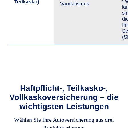
› 
Teil­kasko)
Van­da­lis­mus
lä
si
di
Ih
Sc
(S
Haftpflicht-, Teilkasko-,
Vollkaskoversicherung – die
wichtigsten Leistungen
Wählen Sie Ihre Autoversicherung aus drei
Produktvarianten: