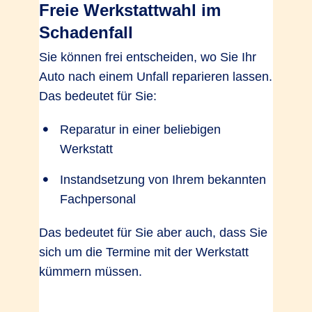
Freie Werkstattwahl im
Schadenfall
Verzicht auf Selbstbeteiligung bei
Sie können frei entscheiden, wo Sie Ihr
Glasreparatur
Auto nach einem Unfall reparieren lassen.
Ja, bei
Ja, bei
Ja, bei
Das bedeutet für Sie:
Partner­werk­
Partner­werk­
Partner­werk­
statt
statt
statt
Reparatur in einer beliebigen
Werkstatt
Mobilitätspauschale bei Entwendung
Instandsetzung von Ihrem bekannten
bis 500 EUR
Fachpersonal
Das bedeutet für Sie aber auch, dass Sie
sich um die Termine mit der Werkstatt
kümmern müssen.