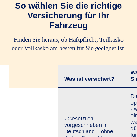
So wählen Sie die richtige
Versicherung für Ihr
Fahrzeug
Finden Sie heraus, ob Haftpflicht, Teilkasko
oder Vollkasko am besten für Sie geeignet ist.
Wa
Was ist versichert?
Si
Di
op
› 
ei
› Gesetzlich
wa
vorgeschrieben in
gü
Deutschland – ohne
fu