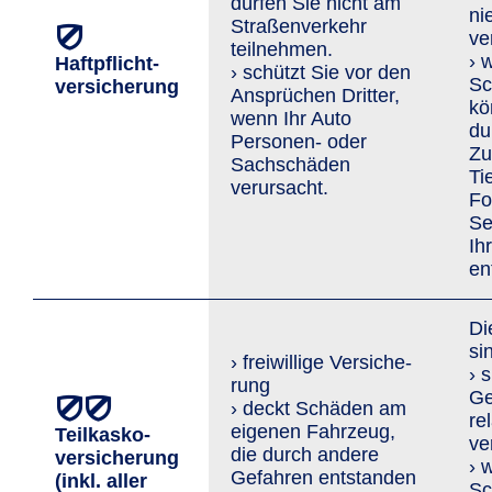
dürfen Sie nicht am
ni
Straßenverkehr
ve
teilnehmen.
› 
Haftpflicht­
› schützt Sie vor den
Sc
versicherung
An­sprü­chen Dritter,
kö
wenn Ihr Auto
du
Personen- oder
Zu
Sachschäden
Ti
verursacht.
Fo
Se
Ih
en
Di
si
› freiwillige Versi­che­
› 
rung
Ge
› deckt Schäden am
re
eigenen Fahrzeug,
Teilkasko­
ve
die durch andere
versicherung
› 
Gefahren entstanden
(inkl. aller
Sc