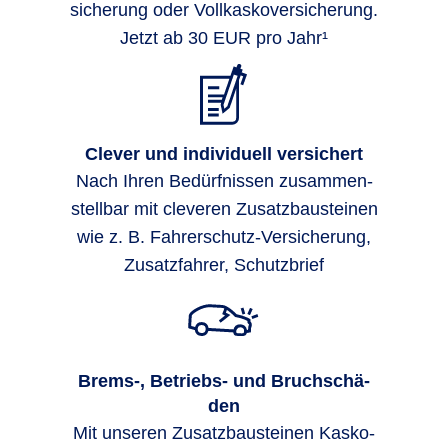
siche­rung oder Voll­kasko­ver­siche­rung.
Jetzt ab 30 EUR pro Jahr¹
Clever und individuell versichert
Nach Ihren Bedürf­nissen zu­sammen­
stell­bar mit cleveren Zusatz­bau­stei­nen
wie z. B. Fahrer­schutz-Ver­siche­rung,
Zusatz­fahrer, Schutz­brief
Brems-, Be­triebs- und Bruch­schä­
den
Mit unseren Zusatzbausteinen Kasko-