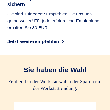
Rabattschutz
sichern
Ersatz von Schäden durch Erdbeben,
Lawinen (auch Dach­lawinen), Muren
Ersatz von Schäden durch Tier­kollision
optional
optional
Sie sind zufrieden? Empfehlen Sie uns uns
und Vulkan­ausbruch
gerne weiter! Für jede erfolgreiche Empfehlung
Haar­wild im
erhalten Sie 30 EUR.
Sinne des
Alle Tiere
Alle Tiere
Bundes­jagd­
gesetzes
Jetzt weiterempfehlen
Fährrisiko
Reinigungskosten bei Glasbruch
Schlinger­schäden
Sie haben die Wahl
Leuchtmittelkosten
Freiheit bei der Werkstattwahl oder Sparen mit
der Werkstattbindung.
Ersatz von Garagen­tor­öffner
Rekalibrierungskosten von FAS
bis 100 EUR
bis 100 EUR