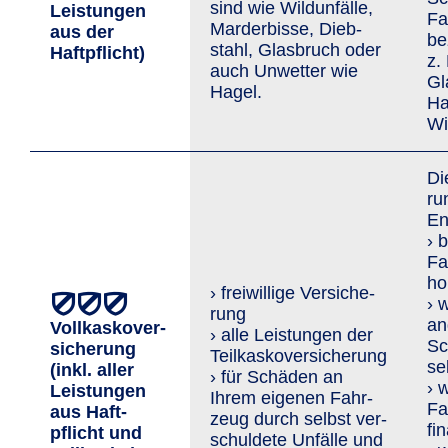
sind wie Wild­unfälle,
Leis­tungen
Fa
Marder­bisse, Dieb­
aus der
be
stahl, Glasbruch oder
Haftpflicht)
z.
auch Un­wetter wie
Gl
Hagel.
Ha
Wi
Di
ru
En
› 
Fa
ho
› freiwillige Ver­siche­
› 
rung
an
Vollkaskover­
› alle Leistungen der
Sc
sicherung
Teilkaskoversicherung
se
(inkl. aller
› für Schäden an
› 
Leis­tungen
Ihrem eigenen Fahr­
Fa
aus Haft­
zeug durch selbst ver­
fi
pflicht und
schuldete Unfälle und