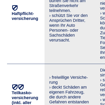
dürfen Sie nicht am
ni
Straßenverkehr
ve
teilnehmen.
› 
Haftpflicht­
› schützt Sie vor den
Sc
versicherung
An­sprü­chen Dritter,
kö
wenn Ihr Auto
du
Personen- oder
Zu
Sachschäden
Ti
verursacht.
Fo
Se
Ih
en
Di
si
› freiwillige Versi­che­
› 
rung
Ge
› deckt Schäden am
re
eigenen Fahrzeug,
Teilkasko­
ve
die durch andere
versicherung
› 
Gefahren entstanden
(inkl. aller
Sc