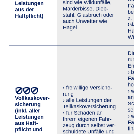
sind wie Wild­unfälle,
Leis­tungen
Fa
Marder­bisse, Dieb­
aus der
be
stahl, Glasbruch oder
Haftpflicht)
z.
auch Un­wetter wie
Gl
Hagel.
Ha
Wi
Di
ru
En
› 
Fa
ho
› freiwillige Ver­siche­
› 
rung
an
Vollkaskover­
› alle Leistungen der
Sc
sicherung
Teilkaskoversicherung
se
(inkl. aller
› für Schäden an
› 
Leis­tungen
Ihrem eigenen Fahr­
Fa
aus Haft­
zeug durch selbst ver­
fi
pflicht und
schuldete Unfälle und