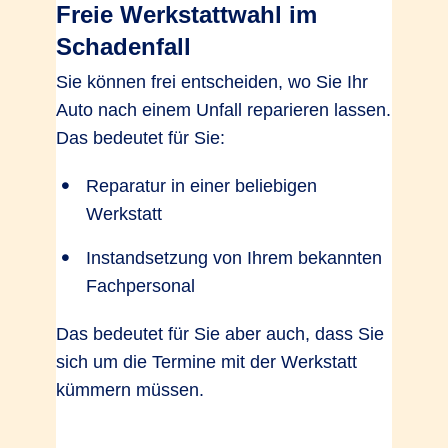
Freie Werkstattwahl im
Schadenfall
Verzicht auf Selbstbeteiligung bei
Sie können frei entscheiden, wo Sie Ihr
Glasreparatur
Auto nach einem Unfall reparieren lassen.
Ja, bei
Ja, bei
Ja, bei
Das bedeutet für Sie:
Partner­werk­
Partner­werk­
Partner­werk­
statt
statt
statt
Reparatur in einer beliebigen
Werkstatt
Mobilitätspauschale bei Entwendung
Instandsetzung von Ihrem bekannten
bis 500 EUR
Fachpersonal
Das bedeutet für Sie aber auch, dass Sie
sich um die Termine mit der Werkstatt
kümmern müssen.