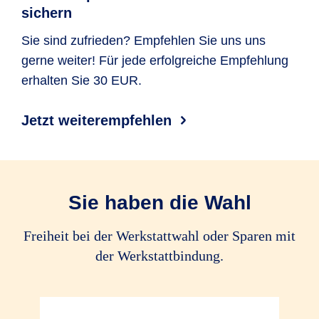
Rabattschutz
sichern
Ersatz von Schäden durch Erdbeben,
Lawinen (auch Dach­lawinen), Muren
Ersatz von Schäden durch Tier­kollision
optional
optional
Sie sind zufrieden? Empfehlen Sie uns uns
und Vulkan­ausbruch
gerne weiter! Für jede erfolgreiche Empfehlung
Haar­wild im
erhalten Sie 30 EUR.
Sinne des
Alle Tiere
Alle Tiere
Bundes­jagd­
gesetzes
Jetzt weiterempfehlen
Fährrisiko
Reinigungskosten bei Glasbruch
Schlinger­schäden
Sie haben die Wahl
Leuchtmittelkosten
Freiheit bei der Werkstattwahl oder Sparen mit
der Werkstattbindung.
Ersatz von Garagen­tor­öffner
Rekalibrierungskosten von FAS
bis 100 EUR
bis 100 EUR