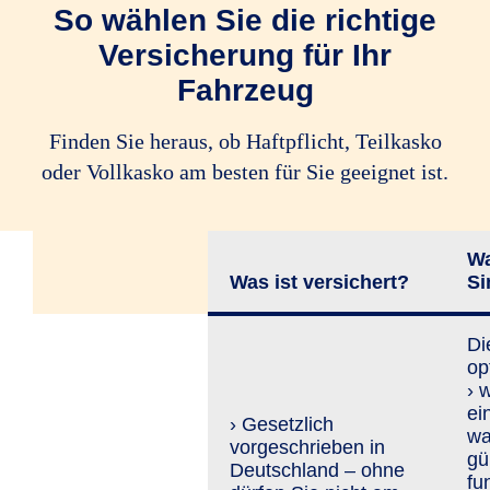
So wählen Sie die richtige
Versicherung für Ihr
Fahrzeug
Finden Sie heraus, ob Haftpflicht, Teilkasko
oder Vollkasko am besten für Sie geeignet ist.
Wa
Was ist versichert?
Si
Di
op
› 
ei
› Gesetzlich
wa
vorgeschrieben in
gü
Deutschland – ohne
fu