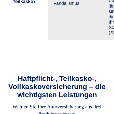
› 
Teil­kasko)
Van­da­lis­mus
lä
si
di
Ih
Sc
(S
Haftpflicht-, Teilkasko-,
Vollkaskoversicherung – die
wichtigsten Leistungen
Wählen Sie Ihre Autoversicherung aus drei
Produktvarianten: