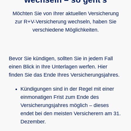
zum Tragen kommt. Sie ist in allen Kfz-
Mit diesem geringen Jahresbeitrag
Haftpflichtversicherungstarifen der R+V
profitieren Sie unterwegs sowohl in
Möchten Sie von Ihrer aktuellen Versicherung
enthalten.
Deutschland als auch im europäischen
zur R+V-Versicherung wechseln, haben Sie
Ausland im Falle einer Panne, eines
verschiedene Möglichkeiten.
Unfalls oder Diebstahls von
umfangreichen Service- und
Unterstützungsleistungen. Dies fängt an
Bevor Sie kündigen, sollten Sie in jedem Fall
bei der
Pannenhilfe und Abschleppen
einen Blick in Ihre Unterlagen werfen. Hier
sowie einem
Mietwagen als
finden Sie das Ende Ihres Versicherungsjahres.
Ersatzfahrzeug
für die Dauer der
Reparatur.
Kündigungen sind in der Regel mit einer
einmonatigen Frist zum Ende des
Auch ein Reiseschutzbrief ist enthalten,
Versicherungsjahres möglich – dieses
der Leistungen wie
endet bei den meisten Versicherern am 31.
Krankenrücktransport
oder die
Dezember.
Vermittlung ärztlicher Betreuung