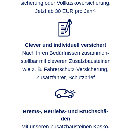
siche­rung oder Voll­kasko­ver­siche­rung.
Jetzt ab 30 EUR pro Jahr¹
Clever und individuell versichert
Nach Ihren Bedürf­nissen zu­sammen­
stell­bar mit cleveren Zusatz­bau­stei­nen
wie z. B. Fahrer­schutz-Ver­siche­rung,
Zusatz­fahrer, Schutz­brief
Brems-, Be­triebs- und Bruch­schä­
den
Mit unseren Zusatzbausteinen Kasko-